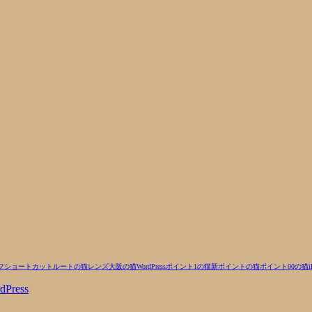
フ
ショートカットルートの猫
レンズ
大阪の猫
WordPress
ポイント1の猫
新ポイントの猫
ポイント00の猫
i
dPress