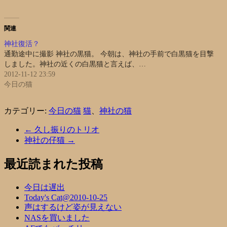
関連
神社復活？
通勤途中に撮影 神社の黒猫。 今朝は、神社の手前で白黒猫を目撃
しました。神社の近くの白黒猫と言えば、…
2012-11-12 23:59
今日の猫
カテゴリー:
今日の猫
猫
、
神社の猫
←
久し振りのトリオ
神社の仔猫
→
最近読まれた投稿
今日は遅出
Today's Cat@2010-10-25
声はするけど姿が見えない
NASを買いました