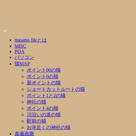
Skip
to
content
masatsu fileとは
MISC
PDA
パソコン
猫MAP
ポイント00の猫
ポイント0の猫
新ポイントの猫
ショートカットルートの猫
ポイント1と2の猫
神社の猫
ポイント4の猫
川沿いの道の猫
駅前の猫
お寺近くの神社の猫
真撮画廊