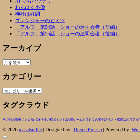
AFでもバッチリ
わんぱく小僧
神社は好調
ゴレンジャーのヒミツ
「アルフ」第54話 ショーの迷司会者（前編）
「アルフ」第55話 ショーの迷司会者（後編）
アーカイブ
ア
ー
カテゴリー
カ
イ
ブ
カ
テ
タグクラウド
ゴ
リ
ー
その他の猫
モノクロ
*ist DS
神社の猫
ポイント2の猫
ゲーム
お寺近くの猫
全話リスト
駅周辺の猫
アル
© 2026
masatsu file
| Designed by:
Theme Freesia
| Powered by:
Wor