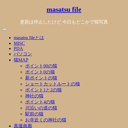
Skip
masatsu file
to
content
更新は停止したけど 今日もどこかで猫写真
masatsu fileとは
MISC
PDA
パソコン
猫MAP
ポイント00の猫
ポイント0の猫
新ポイントの猫
ショートカットルートの猫
ポイント1と2の猫
神社の猫
ポイント4の猫
川沿いの道の猫
駅前の猫
お寺近くの神社の猫
真撮画廊