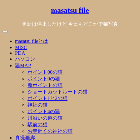
Skip
masatsu file
to
content
更新は停止したけど 今日もどこかで猫写真
masatsu fileとは
MISC
PDA
パソコン
猫MAP
ポイント00の猫
ポイント0の猫
新ポイントの猫
ショートカットルートの猫
ポイント1と2の猫
神社の猫
ポイント4の猫
川沿いの道の猫
駅前の猫
お寺近くの神社の猫
真撮画廊