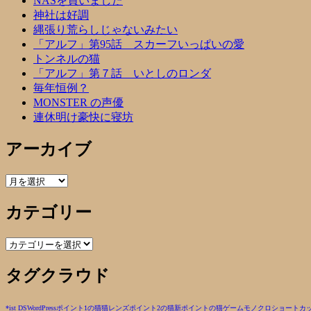
NASを買いました
神社は好調
縄張り荒らしじゃないみたい
「アルフ」第95話 スカーフいっぱいの愛
トンネルの猫
「アルフ」第７話 いとしのロンダ
毎年恒例？
MONSTER の声優
連休明け豪快に寝坊
アーカイブ
ア
ー
カテゴリー
カ
イ
ブ
カ
テ
タグクラウド
ゴ
リ
ー
*ist DS
WordPress
ポイント1の猫
猫
レンズ
ポイント2の猫
新ポイントの猫
ゲーム
モノクロ
ショートカ