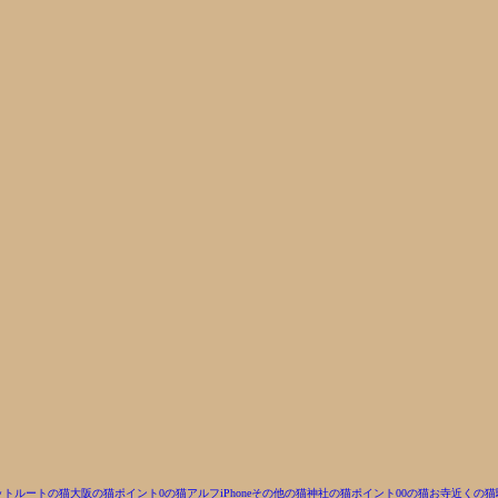
ットルートの猫
大阪の猫
ポイント0の猫
アルフ
iPhone
その他の猫
神社の猫
ポイント00の猫
お寺近くの猫