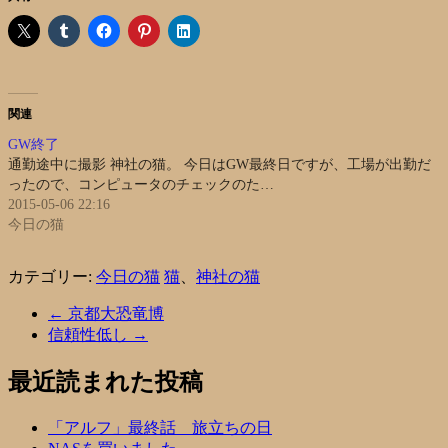
関連
GW終了
通勤途中に撮影 神社の猫。 今日はGW最終日ですが、工場が出勤だ
ったので、コンピュータのチェックのた…
2015-05-06 22:16
今日の猫
カテゴリー:
今日の猫
猫
、
神社の猫
←
京都大恐竜博
信頼性低し
→
最近読まれた投稿
「アルフ」最終話 旅立ちの日