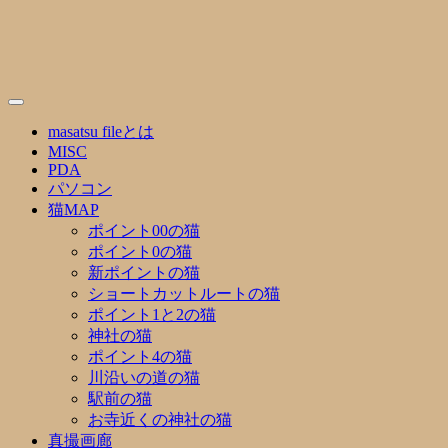
Skip
to
content
masatsu fileとは
MISC
PDA
パソコン
猫MAP
ポイント00の猫
ポイント0の猫
新ポイントの猫
ショートカットルートの猫
ポイント1と2の猫
神社の猫
ポイント4の猫
川沿いの道の猫
駅前の猫
お寺近くの神社の猫
真撮画廊