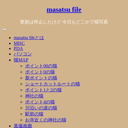
Skip
masatsu file
to
content
更新は停止したけど 今日もどこかで猫写真
masatsu fileとは
MISC
PDA
パソコン
猫MAP
ポイント00の猫
ポイント0の猫
新ポイントの猫
ショートカットルートの猫
ポイント1と2の猫
神社の猫
ポイント4の猫
川沿いの道の猫
駅前の猫
お寺近くの神社の猫
真撮画廊