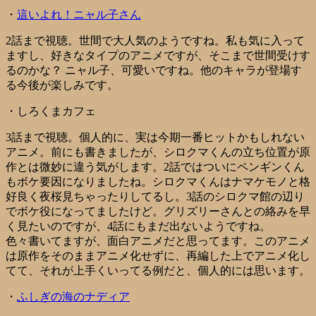
・
這いよれ！ニャル子さん
2話まで視聴。世間で大人気のようですね。私も気に入って
ますし、好きなタイプのアニメですが、そこまで世間受けす
るのかな？ ニャル子、可愛いですね。他のキャラが登場す
る今後が楽しみです。
・
しろくまカフェ
3話まで視聴。個人的に、実は今期一番ヒットかもしれない
アニメ。前にも書きましたが、シロクマくんの立ち位置が原
作とは微妙に違う気がします。2話ではついにペンギンくん
もボケ要因になりましたね。シロクマくんはナマケモノと格
好良く夜桜見ちゃったりしてるし。3話のシロクマ館の辺り
でボケ役になってましたけど。グリズリーさんとの絡みを早
く見たいのですが、4話にもまだ出ないようですね。
色々書いてますが、面白アニメだと思ってます。このアニメ
は原作をそのままアニメ化せずに、再編した上でアニメ化し
てて、それが上手くいってる例だと、個人的には思います。
・
ふしぎの海のナディア