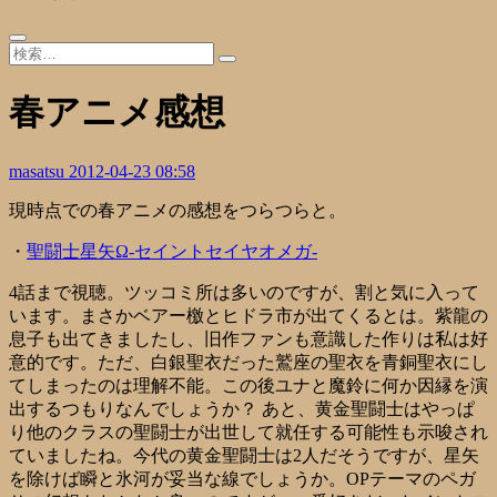
春アニメ感想
masatsu
2012-04-23 08:58
現時点での春アニメの感想をつらつらと。
・
聖闘士星矢Ω-セイントセイヤオメガ-
4話まで視聴。ツッコミ所は多いのですが、割と気に入って
います。まさかベアー檄とヒドラ市が出てくるとは。紫龍の
息子も出てきましたし、旧作ファンも意識した作りは私は好
意的です。ただ、白銀聖衣だった鷲座の聖衣を青銅聖衣にし
てしまったのは理解不能。この後ユナと魔鈴に何か因縁を演
出するつもりなんでしょうか？ あと、黄金聖闘士はやっぱ
り他のクラスの聖闘士が出世して就任する可能性も示唆され
ていましたね。今代の黄金聖闘士は2人だそうですが、星矢
を除けば瞬と氷河が妥当な線でしょうか。OPテーマのペガ