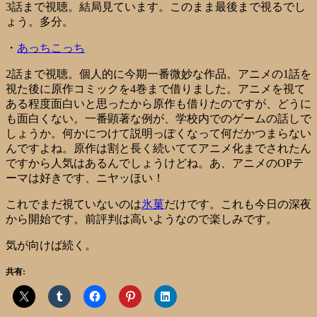
3話まで視聴。結局見ています。このまま最後まで視るでし
ょう。多分。
・
あっちこっち
2話まで視聴。個人的に今期一番微妙な作品。アニメの1話を
視た後に原作コミックを4巻まで借りました。アニメを視て
ある程度面白いと思ったから原作も借りたのですが、どうに
も面白くない。一番顕著な例が、学校内でのゲームの話しで
しょうか。何かにつけて説明っぽくなって何だかつまらない
んですよね。原作は割と長く続いててアニメ化までされたん
ですから人気はあるんでしょうけどね。あ、アニメのOPテ
ーマは好きです、ニヤッほい！
これでまだ視ていないのは
氷菓
だけです。これも今日の深夜
から開始です。前評判は高いようなので楽しみです。
気が向けば続く。
共有: