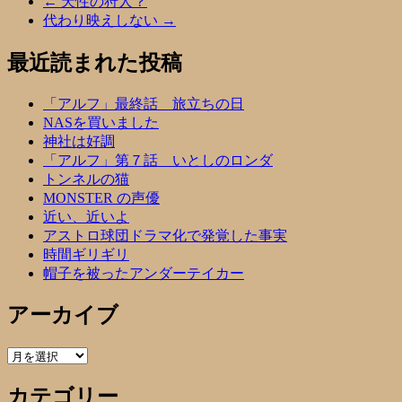
←
天性の狩人？
代わり映えしない
→
最近読まれた投稿
「アルフ」最終話 旅立ちの日
NASを買いました
神社は好調
「アルフ」第７話 いとしのロンダ
トンネルの猫
MONSTER の声優
近い、近いよ
アストロ球団ドラマ化で発覚した事実
時間ギリギリ
帽子を被ったアンダーテイカー
アーカイブ
ア
ー
カテゴリー
カ