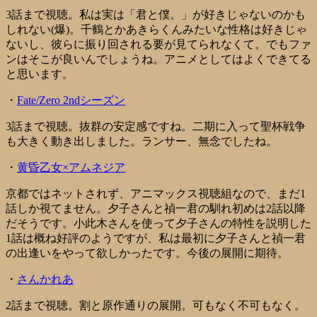
3話まで視聴。私は実は「君と僕。」が好きじゃないのかも
しれない(爆)。千鶴とかあきらくんみたいな性格は好きじゃ
ないし、彼らに振り回される要が見てられなくて。でもファ
ンはそこが良いんでしょうね。アニメとしてはよくできてる
と思います。
・
Fate/Zero 2ndシーズン
3話まで視聴。抜群の安定感ですね。二期に入って聖杯戦争
も大きく動き出しました。ランサー、無念でしたね。
・
黄昏乙女×アムネジア
京都ではネットされず、アニマックス視聴組なので、まだ1
話しか視てません。夕子さんと禎一君の馴れ初めは2話以降
だそうです。小此木さんを使って夕子さんの特性を説明した
1話は概ね好評のようですが、私は最初に夕子さんと禎一君
の出逢いをやって欲しかったです。今後の展開に期待。
・
さんかれあ
2話まで視聴。割と原作通りの展開。可もなく不可もなく。