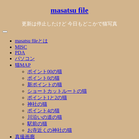
Skip
masatsu file
to
content
更新は停止したけど 今日もどこかで猫写真
masatsu fileとは
MISC
PDA
パソコン
猫MAP
ポイント00の猫
ポイント0の猫
新ポイントの猫
ショートカットルートの猫
ポイント1と2の猫
神社の猫
ポイント4の猫
川沿いの道の猫
駅前の猫
お寺近くの神社の猫
真撮画廊