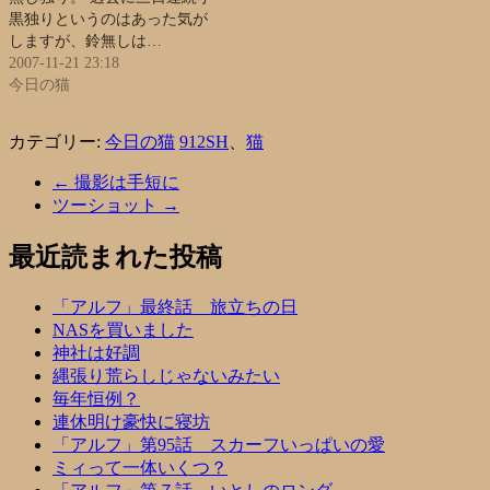
黒独りというのはあった気が
しますが、鈴無しは…
2007-11-21 23:18
今日の猫
カテゴリー:
今日の猫
912SH
、
猫
←
撮影は手短に
ツーショット
→
最近読まれた投稿
「アルフ」最終話 旅立ちの日
NASを買いました
神社は好調
縄張り荒らしじゃないみたい
毎年恒例？
連休明け豪快に寝坊
「アルフ」第95話 スカーフいっぱいの愛
ミィって一体いくつ？