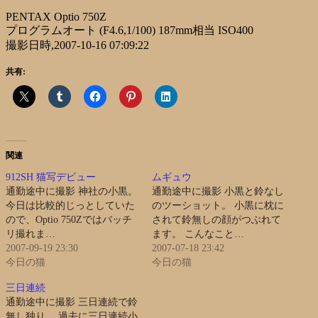
PENTAX Optio 750Z
プログラムオート (F4.6,1/100) 187mm相当 ISO400
撮影日時,2007-10-16 07:09:22
共有:
関連
912SH 猫写デビュー
ムギュウ
通勤途中に撮影 神社の小黒。
通勤途中に撮影 小黒と鈴なし
今日は比較的じっとしていた
のツーショット。 小黒に枕に
ので、Optio 750Zではバッチ
されて鈴無しの顔がつぶれて
リ撮れま…
ます。 こんなこと…
2007-09-19 23:30
2007-07-18 23:42
今日の猫
今日の猫
三日連続
通勤途中に撮影 三日連続で鈴
無し独り。 過去に三日連続小