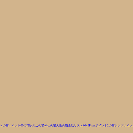
トの猫
ポイント00の猫
駅周辺の猫
神社の猫
大阪の猫
全話リスト
WordPress
ポイント2の猫
レンズ
ポイン