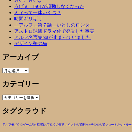
近い、近いよ
うげぇ、IS01が起動しなくなった
ミィって一体いくつ？
時間ギリギリ
「アルフ」第７話 いとしのロンダ
アストロ球団ドラマ化で発覚した事実
アルフ名言集botが止まっていました
デザイン塾の猫
アーカイブ
ア
ー
カテゴリー
カ
イ
ブ
カ
テ
タグクラウド
ゴ
リ
ー
アルフ
モノクロ
ゲーム
*ist DS
猫
お寺近くの猫
新ポイントの猫
iPhone
その他の猫
ショートカットルー