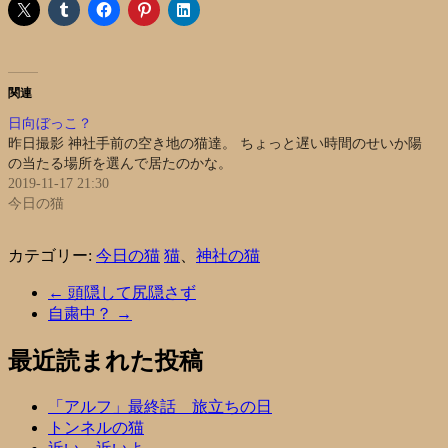
関連
日向ぼっこ？
昨日撮影 神社手前の空き地の猫達。 ちょっと遅い時間のせいか陽
の当たる場所を選んで居たのかな。
2019-11-17 21:30
今日の猫
カテゴリー:
今日の猫
猫
、
神社の猫
←
頭隠して尻隠さず
自粛中？
→
最近読まれた投稿
「アルフ」最終話 旅立ちの日
トンネルの猫