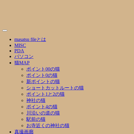
Skip
to
content
masatsu fileとは
MISC
PDA
パソコン
猫MAP
ポイント00の猫
ポイント0の猫
新ポイントの猫
ショートカットルートの猫
ポイント1と2の猫
神社の猫
ポイント4の猫
川沿いの道の猫
駅前の猫
お寺近くの神社の猫
真撮画廊